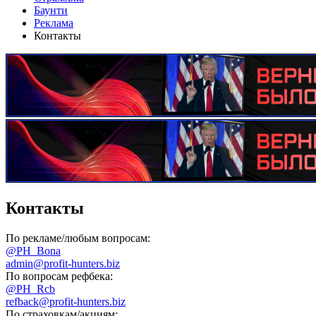
Баунти
Реклама
Контакты
Контакты
По рекламе/любым вопросам:
@PH_Bona
admin@profit-hunters.biz
По вопросам рефбека:
@PH_Rcb
refback@profit-hunters.biz
По страховкам/акциям: