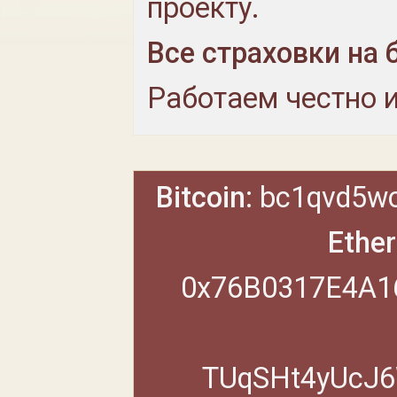
проекту.
Все страховки на 
Работаем честно и
Bitcoin:
bc1qvd5wc
Ethe
0x76B0317E4A1
TUqSHt4yUcJ6