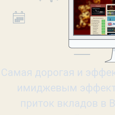
Самая дорогая и эффе
имиджевым эффект
приток вкладов в 