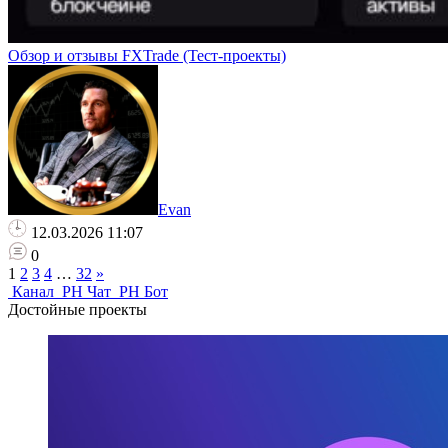
Обзор и отзывы FXTrade (Тест-проекты)
Evan
12.03.2026 11:07
0
1
2
3
4
…
32
»
Канал
PH Чат
PH Бот
Достойные проекты