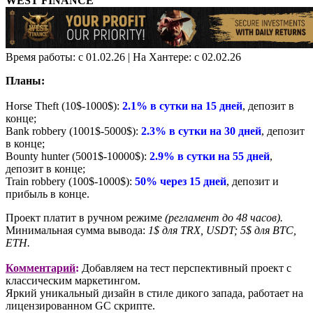
WEST FINANCE
Время работы: с 01.02.26 | На Хантере: с 02.02.26
Планы:
Horse Theft (10$-1000$):
2.1% в сутки на 15 дней
, депозит в
конце;
Bank robbery (1001$-5000$):
2.3% в сутки на 30 дней
, депозит
в конце;
Bounty hunter (5001$-10000$):
2.9% в сутки на 55 дней
,
депозит в конце;
Train robbery (100$-1000$):
50% через 15 дней
, депозит и
прибыль в конце.
Проект платит в ручном режиме
(регламент до 48 часов).
Минимальная сумма вывода:
1$ для TRX, USDT; 5$ для BTC,
ETH.
Комментарий
:
Добавляем на тест перспективный проект с
классическим маркетингом.
Яркий уникальный дизайн в стиле дикого запада, работает на
лицензированном GC скрипте.