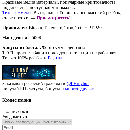
Красивые медиа материалы, популярные криптовалюты
подключены, доступная минималка.
Телеграмм-чат
. Выгодные рабочие планы, высокий рефбэк,
старт проекта —
Присмотритесь!
Принимает:
Bitcoin, Ethereum, Tron, Tether BEP20
Наш депозит
: 500$
Бонусы от блога
:
7%
от суммы депозита.
ТЕСТ проект: «Защиты вкладов» нет, акции не работают.
Только 100% рефбэк и
Баунти
.
Заказывай рефбеки/страховки в
@PHmybot
,
получай РН статусы, бонусы и
многое другое
.
Комментарии
Подписаться
Уведомить о