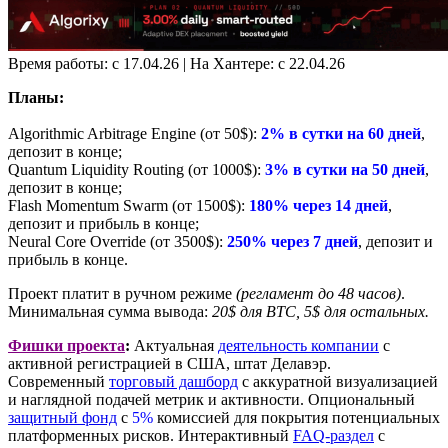
Время работы: с 17.04.26 | На Хантере: с 22.04.26
Планы:
Algorithmic Arbitrage Engine (от 50$):
2% в сутки на 60 дней
,
депозит в конце;
Quantum Liquidity Routing (от 1000$):
3% в сутки на 50 дней
,
депозит в конце;
Flash Momentum Swarm (от 1500$):
180% через 14 дней
,
депозит и прибыль в конце;
Neural Core Override (от 3500$):
250% через 7 дней
, депозит и
прибыль в конце.
Проект платит в ручном режиме
(регламент до 48 часов)
.
Минимальная сумма вывода:
20$ для BTC, 5$ для остальных.
Фишки проекта
:
Актуальная
деятельность компании
с
активной регистрацией в США, штат Делавэр.
Современный
торговый дашборд
с аккуратной визуализацией
и наглядной подачей метрик и активности. Опциональный
защитный фонд
с
5%
комиссией для покрытия потенциальных
платформенных рисков. Интерактивный
FAQ-раздел
с