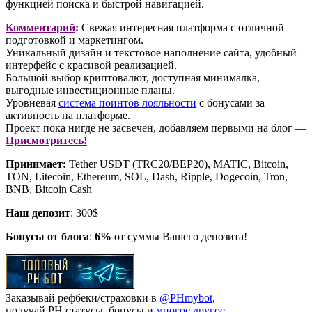
функцией поиска и быстрой навигацией.
Комментарий
:
Свежая интересная платформа с отличной
подготовкой и маркетингом.
Уникальный дизайн и текстовое наполнение сайта, удобный
интерфейс с красивой реализацией.
Большой выбор криптовалют, доступная минималка,
выгодные инвестиционные планы.
Уровневая
система поинтов лояльности
с бонусами за
активность на платформе.
Проект пока нигде не засвечен, добавляем первыми на блог —
Присмотритесь!
Принимает:
Tether USDT (TRC20/BEP20), MATIC, Bitcoin,
TON, Litecoin, Ethereum, SOL, Dash, Ripple, Dogecoin, Tron,
BNB, Bitcoin Cash
Наш депозит
: 300$
Бонусы от блога
:
6%
от суммы Вашего депозита!
Заказывай рефбеки/страховки в
@PHmybot
,
получай РН статусы, бонусы и
многое другое
.