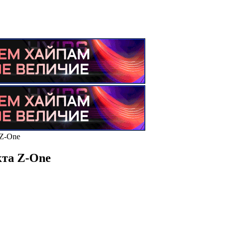
 Z-One
кта Z-One